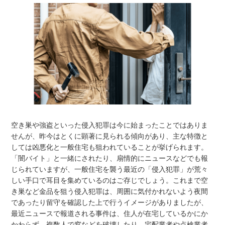
空き巣や強盗といった侵入犯罪は今に始まったことではありま
せんが、昨今はとくに顕著に見られる傾向があり、主な特徴と
しては凶悪化と一般住宅も狙われていることが挙げられます。
「闇バイト」と一緒にされたり、扇情的にニュースなどでも報
じられていますが、一般住宅を襲う最近の「侵入犯罪」が荒々
しい手口で耳目を集めているのはご存じでしょう。これまで空
き巣など金品を狙う侵入犯罪は、周囲に気付かれないよう夜間
であったり留守を確認した上で行うイメージがありましたが、
最近ニュースで報道される事件は、住人が在宅しているかにか
かわらず、複数人で窓などを破壊したり、宅配業者や点検業者