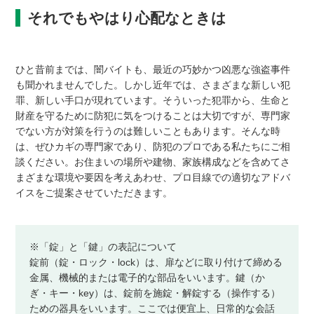
それでもやはり心配なときは
ひと昔前までは、闇バイトも、最近の巧妙かつ凶悪な強盗事件
も聞かれませんでした。しかし近年では、さまざまな新しい犯
罪、新しい手口が現れています。そういった犯罪から、生命と
財産を守るために防犯に気をつけることは大切ですが、専門家
でない方が対策を行うのは難しいこともあります。そんな時
は、ぜひカギの専門家であり、防犯のプロである私たちにご相
談ください。お住まいの場所や建物、家族構成などを含めてさ
まざまな環境や要因を考えあわせ、プロ目線での適切なアドバ
イスをご提案させていただきます。
※「錠」と「鍵」の表記について
錠前（錠・ロック・lock）は、扉などに取り付けて締める
金属、機械的または電子的な部品をいいます。鍵（か
ぎ・キー・key）は、錠前を施錠・解錠する（操作する）
ための器具をいいます。ここでは便宜上、日常的な会話