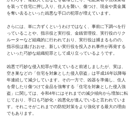
を装って住宅に押し入り、住人を襲い、傷つけ、現金や貴金属
を奪い去るといった凶悪な手口の犯罪が増えています。
さらには、単に力ずくというわけではなく、事前に下調べを行
っていることや、指示役と実行役、金銭管理役、実行役のリク
ルーターなど組織的に行われており、実行役は捕まるものの、
指示役は逃げおおせ、新しい実行役を投入され事件が再発する
といった巧妙な組織犯罪として成り立っているようです。
凶悪で巧妙な侵入犯罪が増えていると前述しましたが、実は、
空き巣などの「住宅を対象とした侵入窃盗」は平成16年以降毎
年連続して減少しています。その一方で、凶器を準備し、住人
を脅したり傷つけて金品を強奪する「住宅を対象とした侵入強
盗」に関しては、令和4年にはそれまでの減少傾向から増加に転
じており、手口も巧妙化・凶悪化が進んでいると言われていま
す。それこそがこれまでの防犯対策をより強化する最大の理由
でもあります。