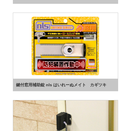
鍵付窓用補助錠 nls はいれーぬメイト カギツキ