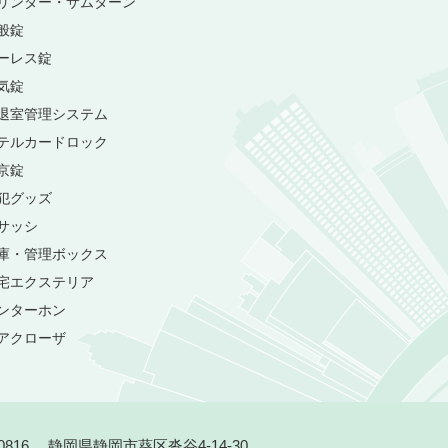
リンダー・サムターン
般錠
ーレス錠
気錠
退室管理システム
テルカードロック
京錠
犯グッズ
サッシ
庫・管理ボックス
宅エクステリア
ンターホン
アクローザ
-0816 静岡県静岡市葵区沓谷4-14-30