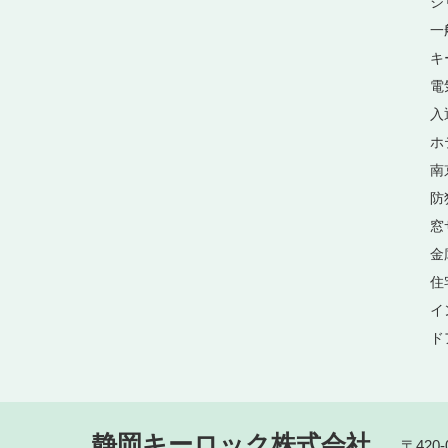
シ
一
キ
電
入
ホ
南
防
窓
金
住
イ
ド
静岡キーロック株式会社
〒420