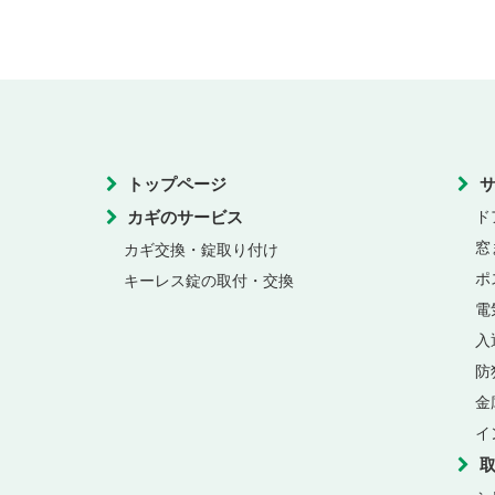
トップページ
カギのサービス
ド
窓
カギ交換・錠取り付け
ポ
キーレス錠の取付・交換
電
入
防
金
イ